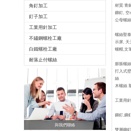
角釘加工
材質:青銅
鉚釘, 空
釘子加工
公母螺絲釘
工業用針加工
螺絲聖泰
不鏽鋼螺栓工廠
示屏, 
白鐵螺栓工廠
螺帽,文筆
耐落止付螺絲
膨脹螺絲
打入式壁
絲
木螺絲 
工業用針
鉚釘,鉚
與我們聯絡
雙層鉚釘