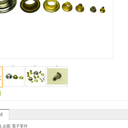
述
絲.企眼.電子零件