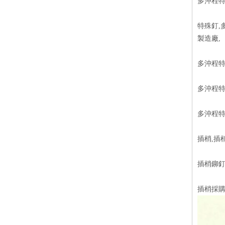
多沖程
特殊釘,
製造廠,
多沖程特
多沖程特
多沖程特
插梢,插
插梢鉚釘
插梢採購