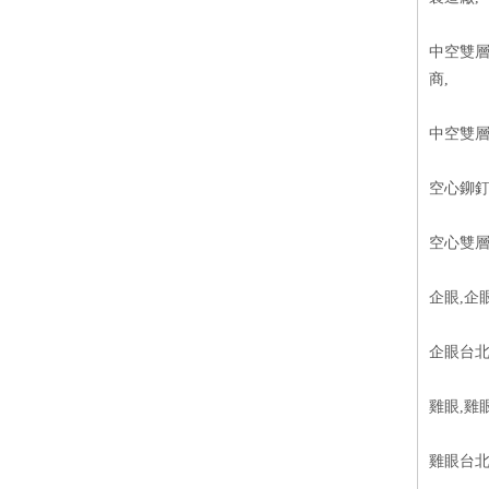
中空雙層
商,
中空雙層
空心鉚釘
空心雙層
企眼,企
企眼台北
雞眼,雞
雞眼台北