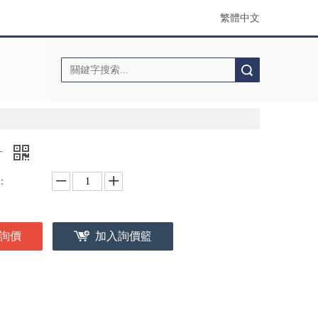
繁體中文
搜索
釘
：
詢價
加入詢價籃