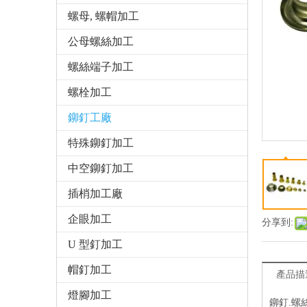
螺母, 螺帽加工
公母螺絲加工
螺絲端子加工
螺栓加工
鉚釘工廠
特殊鉚釘加工
中空鉚釘加工
插梢加工廠
企眼加工
分享到:
U 型釘加工
帽釘加工
產品描
燈腳加工
鉚釘.螺