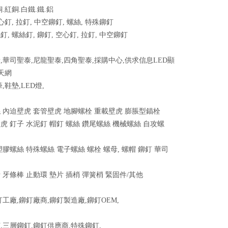
.紅銅.白鐵.鐵.鋁
心釘, 拉釘, 中空鉚釘, 螺絲, 特殊鉚釘
, 螺絲釘, 鉚釘, 空心釘, 拉釘, 中空鉚釘
,華司聖泰,尼龍聖泰,四角聖泰,採購中心,供求信息LED顯
天天網
,鞋墊,LED燈,
 內迫壁虎 套管壁虎 地腳螺栓 重載壁虎 膨脹型錨栓
虎 釘子 水泥釘 帽釘 螺絲 鑽尾螺絲 機械螺絲 自攻螺
塑膠螺絲 特殊螺絲 電子螺絲 螺栓 螺母, 螺帽 鉚釘 華司
 牙條棒 止動環 墊片 插梢 彈簧梢 緊固件/其他
釘工廠,鉚釘廠商,鉚釘製造廠,鉚釘OEM,
,三層鉚釘,鉚釘供應商,特殊鉚釘,