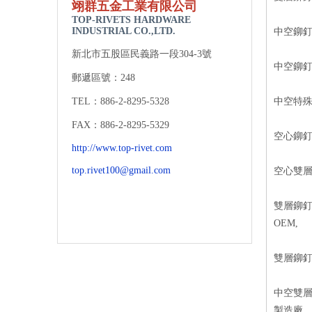
翊
群五金工業有限公司
TOP-RIVETS HARDWARE
INDUSTRIAL CO.,LTD.
中空鉚釘
新北市五股區民義路一段304-3號
中空鉚釘
郵遞區號：248
TEL：886-2-8295-5328
中空特殊
FAX：886-2-8295-5329
空心鉚釘
http://www.top-rivet.com
top.rivet100@gmail.com
空心雙層
雙層鉚釘
OEM,
雙層鉚釘
中空雙層
製造廠,