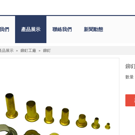
我們
產品展示
聯絡我們
新聞動態
產品展示
»
鉚釘工廠
»
鉚釘
鉚
數量