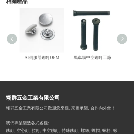
相關產品
AI伺服器鉚釘OEM
馬車頭中空鉚釘工廠
特殊鉚
金,
翊群五金工業有限公司
翊群五金工業有限公司歡迎您來樣, 來圖承製, 合作內外銷！
我們專業製造各式各樣:
鉚釘, 空心釘, 拉釘, 中空鉚釘, 特殊鉚釘, 螺絲, 螺帽, 螺栓, 螺