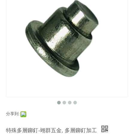
分享到:
特殊多層鉚釘-翊群五金, 多層鉚釘加工