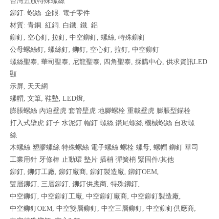
台灣五股特殊螺絲
鉚釘. 螺絲. 企眼. 電子零件
材質: 青銅. 紅銅. 白鐵. 鐵. 鋁
鉚釘, 空心釘, 拉釘, 中空鉚釘, 螺絲, 特殊鉚釘
公母螺絲釘, 螺絲釘, 鉚釘, 空心釘, 拉釘, 中空鉚釘
螺絲聖泰, 華司聖泰, 尼龍聖泰, 四角聖泰, 採購中心, 供求資訊LED
顯
示屏, 天天網
螺帽, 文筆, 鞋墊, LED燈,
膨脹螺絲 內迫壁虎 套管壁虎 地腳螺栓 重載壁虎 膨脹型錨栓
打入式壁虎 釘子 水泥釘 帽釘 螺絲 鑽尾螺絲 機械螺絲 自攻螺
絲
木螺絲 塑膠螺絲 特殊螺絲 電子螺絲 螺栓 螺母, 螺帽 鉚釘 華司
工業用針 牙條棒 止動環 墊片 插梢 彈簧梢 緊固件/其他
鉚釘, 鉚釘工廠, 鉚釘廠商, 鉚釘製造廠, 鉚釘OEM,
雙層鉚釘, 三層鉚釘, 鉚釘供應商, 特殊鉚釘,
中空鉚釘, 中空鉚釘工廠, 中空鉚釘廠商, 中空鉚釘製造廠,
中空鉚釘OEM, 中空雙層鉚釘, 中空三層鉚釘, 中空鉚釘供應商,