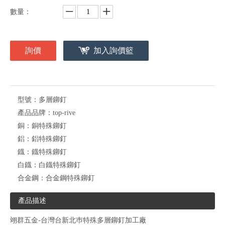
數量：
詢價
加入詢價籃
型號：
多層鉚釘
產品品牌：
top-rive
銅：
銅特殊鉚釘
鋁：
鋁特殊鉚釘
鐡：
鐡特殊鉚釘
白鐡：
白鐡特殊鉚釘
合金鋼：
合金鋼特殊鉚釘
產品描述
翊群五金-台灣台新北巿特殊多層鉚釘加工廠