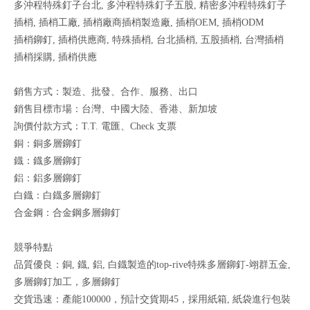
多沖程特殊釘子台北, 多沖程特殊釘子五股, 精密多沖程特殊釘子
插梢, 插梢工廠, 插梢廠商插梢製造廠, 插梢OEM, 插梢ODM
插梢鉚釘, 插梢供應商, 特殊插梢, 台北插梢, 五股插梢, 台灣插梢
插梢採購, 插梢供應
銷售方式：製造、批發、合作、服務、出口
銷售目標市場：台灣、中國大陸、香港、新加坡
詢價付款方式：T.T. 電匯、Check 支票
銅：銅多層鉚釘
鐡：鐡多層鉚釘
鋁：鋁多層鉚釘
白鐡：白鐡多層鉚釘
合金鋼：合金鋼多層鉚釘
競爭特點
品質優良：銅, 鐡, 鋁, 白鐡製造的top-rive特殊多層鉚釘-翊群五金,
多層鉚釘加工，多層鉚釘
交貨迅速：產能100000，預計交貨期45，採用紙箱, 紙袋進行包裝