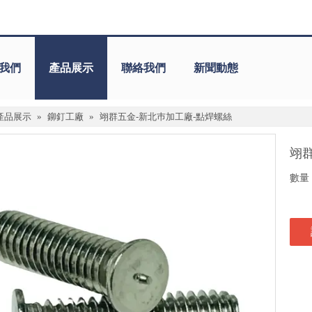
我們
產品展示
聯絡我們
新聞動態
產品展示
»
鉚釘工廠
»
翊群五金-新北巿加工廠-點焊螺絲
翊
數量