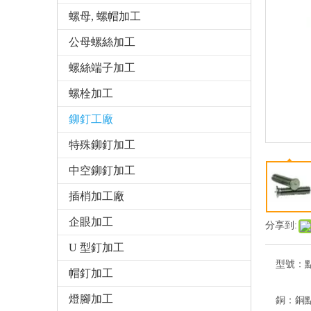
螺母, 螺帽加工
公母螺絲加工
螺絲端子加工
螺栓加工
鉚釘工廠
特殊鉚釘加工
中空鉚釘加工
插梢加工廠
企眼加工
分享到:
U 型釘加工
型號：
帽釘加工
燈腳加工
銅：
銅