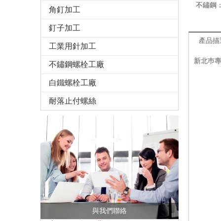
不鏽鋼
角釘加工
釘子加工
產品描
工業用針加工
新北巿
不鏽鋼螺栓工廠
白鐵螺栓工廠
耐落止付螺絲
與我們聯絡