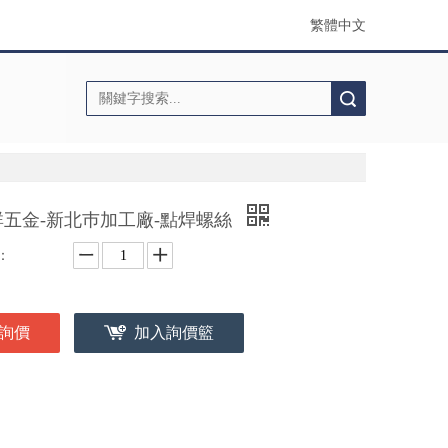
繁體中文
搜索
群五金-新北巿加工廠-點焊螺絲
：
詢價
加入詢價籃