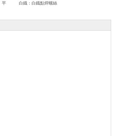
，平
白鐡：
白鐡點焊螺絲