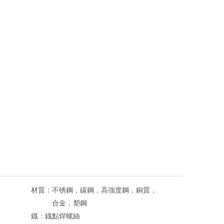
材質：
不锈鋼，碳鋼，高強度鋼，銅質，
合金，塑鋼
鐡：
鐡點焊螺絲