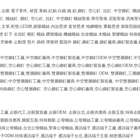
.企眼.電子零件, 材質:青銅.紅銅.白鐵.鐵.鋁,鉚釘, 空心釘, 拉釘, 中空鉚釘, 螺
, 螺絲釘, 鉚釘, 空心釘, 拉釘, 中空鉚釘 螺絲聖泰,華司聖泰,尼龍聖泰,四角
,文筆,鞋墊,LED燈,膨脹螺絲 內迫壁虎 套管壁虎 地腳螺栓 重載壁虎 膨脹型錨
 釘子 水泥釘 帽釘 螺絲 鑽尾螺絲 機械螺絲 自攻螺絲 木螺絲 塑膠螺絲 特殊螺
牙條棒 止動環 墊片 插梢 彈簧梢 緊固件 鉚釘,鉚釘工廠,鉚釘廠商,鉚釘製造廠,
,中空鉚釘工廠,中空鉚釘廠商,中空鉚釘製造廠,中空鉚釘OEM,中空雙層鉚釘,中
鉚釘,空心鉚釘 空心鉚釘工廠,空心鉚釘廠商,空心鉚釘製造廠,空心鉚釘OEM,空
,雙層鉚釘工廠,雙層鉚釘廠商,雙層鉚釘製造廠,雙層鉚釘 OEM, 雙層鉚釘,三層
鉚釘,中空雙層鉚釘工廠,中空雙層鉚釘廠商,中空雙層鉚釘製造廠, 中空雙層鉚釘
特殊鉚釘,空心雙層鉚釘, 空心鉚釘工廠,空心鉚釘廠商,空心鉚釘製造廠,空心鉚釘
工廠,企眼代工,企眼製造廠,企眼OEM, 企眼台北,企眼供應商,企眼五股,特殊企眼,
,雞眼供應商,雞眼五股,特殊雞眼,公母螺絲,公母螺絲工廠,公母螺絲廠商,公母螺
,特殊公母螺絲,台北公母螺絲,聖泰公母螺絲,通訊端子,通訊端子工廠,通訊端子廠
端子ODM,特殊通訊端子,通訊端子 通訊端子台北,通訊端子五股,精密通訊端子