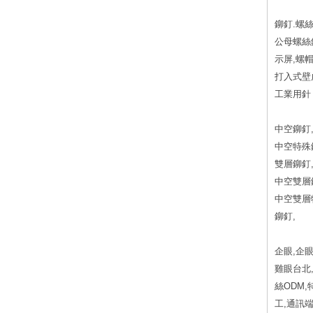
鉚釘.螺絲
公母螺絲釘
示屏,螺帽
打入式壁虎
工業用針 
中空鉚釘
中空特殊
雙層鉚釘
中空雙層
中空雙層
鉚釘,
企眼,企眼
雞眼台北
絲ODM
工,通訊