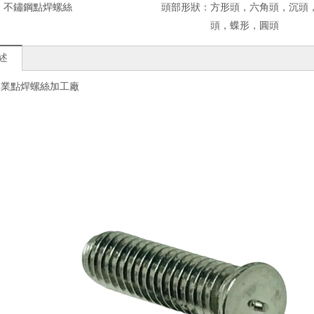
：
不鏽鋼點焊螺絲
頭部形狀：
方形頭，六角頭，沉頭
頭，蝶形，圓頭
述
專業點焊螺絲加工廠