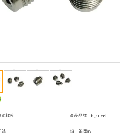
白鐵螺栓
產品品牌：
top-rivet
螺絲
鋁：
鋁螺絲