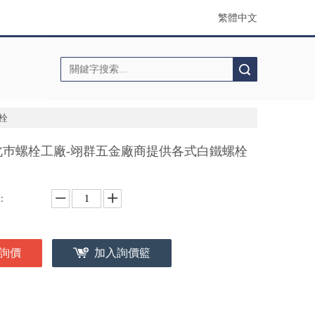
繁體中文
搜索
栓
北巿螺栓工廠-翊群五金廠商提供各式白鐵螺栓
：
詢價
加入詢價籃