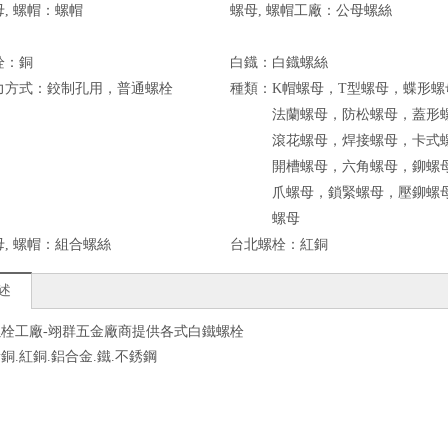
, 螺帽：
螺帽
螺母, 螺帽工廠：
公母螺絲
栓：
銅
白鐡：
白鐡螺絲
力方式：
鉸制孔用，普通螺栓
種類：
K帽螺母，T型螺母，蝶形螺
法蘭螺母，防松螺母，蓋形
滾花螺母，焊接螺母，卡式
開槽螺母，六角螺母，鉚螺
爪螺母，鎖緊螺母，壓鉚螺
螺母
, 螺帽：
組合螺絲
台北螺栓：
紅銅
述
栓工廠-翊群五金廠商提供各式白鐵螺栓
銅.紅銅.鋁合金.鐵.不銹鋼