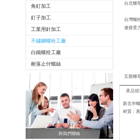
台北螺母
角釘加工
釘子加工
台灣螺
連接受
工業用針加工
不鏽鋼螺栓工廠
白鐵螺栓工廠
耐落止付螺絲
五股螺母
產品描
新北巿螺
材質：黃
與我們聯絡